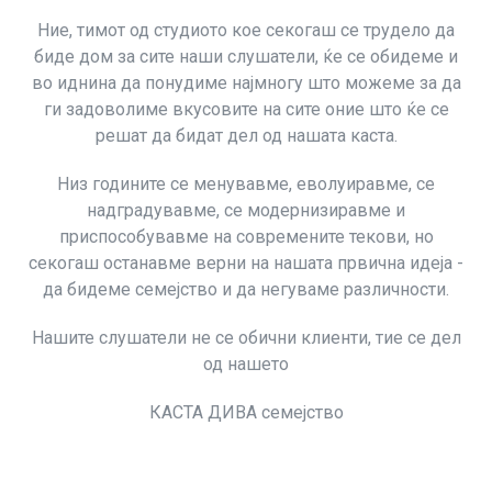
Ние, тимот од студиото кое секогаш се трудело да
биде дом за сите наши слушатели, ќе се обидеме и
во иднина да понудиме најмногу што можеме за да
ги задоволиме вкусовите на сите оние што ќе се
решат да бидат дел од нашата каста.
Низ годините се менувавме, еволуиравме, се
надградувавме, се модернизиравме и
приспособувавме на современите текови, но
секогаш останавме верни на нашата првична идеја -
да бидеме семејство и да негуваме различности.
Нашите слушатели не се обични клиенти, тие се дел
од нашето
КАСТА ДИВА семејство