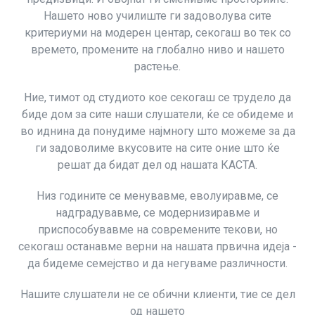
Нашето ново училиште ги задоволува сите
критериуми на модерен центар, секогаш во тек со
времето, промените на глобално ниво и нашето
растење.
Ние, тимот од студиото кое секогаш се трудело да
биде дом за сите наши слушатели, ќе се обидеме и
во иднина да понудиме најмногу што можеме за да
ги задоволиме вкусовите на сите оние што ќе
решат да бидат дел од нашата КАСТА.
Низ годините се менувавме, еволуиравме, се
надградувавме, се модернизиравме и
приспособувавме на современите текови, но
секогаш останавме верни на нашата првична идеја -
да бидеме семејство и да негуваме различности.
Нашите слушатели не се обични клиенти, тие се дел
од нашето