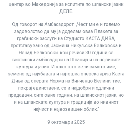
центар во Македонија за испитите по шпански јазик
ДЕЛЕ.
Од говорот на Амбасадорот: „Чест ми е и големо
задоволство да му ја доделам оваа Плакета за
граѓански заслуги на Студиото КАСТА ДИВА,
претставувано од Јасмина Никуљска Велковска и
Ненад Велковски, кои речиси 30 години се
вистински амбасадори на Шпанија и на нејзините
култура и јазик. И како што вели самото име,
земено од најубавата и најтешка оперска арија Каста
Дива од операта Норма на Винченцо Белини, тие,
покрај единствени, се и најдобри и одлични
предавачи, сите овие години, на шпанскиот јазик, но
и на шпанската култура и традиција во нивниот
најчист и највозвишен облик.“
9 октомври 2025