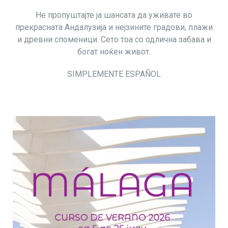
Не пропуштајте ја шансата да уживате во
прекрасната Андалузија и нејзините градови, плажи
и древни споменици. Сето тоа со одлична забава и
богат ноќен живот.
SIMPLEMENTE ESPAÑOL