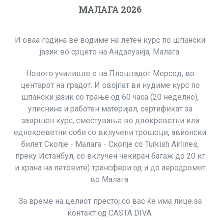
МАЛАГА 2026
И оваа година ве водиме на летен курс по шпански
јазик во срцето на Андалузија, Малага.
Новото училиште е на Плоштадот Мерсед, во
центарот на градот. И овојпат ви нудиме курс по
шпански јазик со трање од 60 часа (20 неделно),
уписнина и работен материјал, сертификат за
завршен курс, сместување во двокреветни или
еднокреветни соби со вклучени трошоци, авионски
билет Скопје - Малага - Скопје со Turkish Airlines,
преку Истанбул, со вклучен чекиран багаж до 20 кг
и храна на летовите) трансфери од и до аеродромот
во Малага.
За време на целиот престој со вас ќе има лице за
контакт од CASTA DIVA.