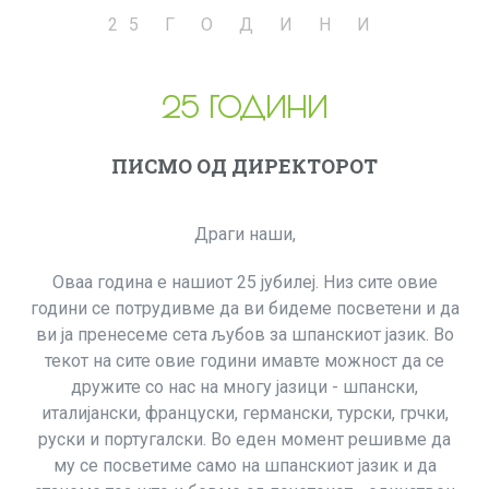
25 Г О Д И Н И
25 ГОДИНИ
ПИСМО ОД ДИРЕКТОРОТ
Драги наши,
Оваа година е нашиот 25 јубилеј. Низ сите овие
години се потрудивме да ви бидеме посветени и да
ви ја пренесеме сета љубов за шпанскиот јазик. Во
текот на сите овие години имавте можност да се
дружите со нас на многу јазици - шпански,
италијански, француски, германски, турски, грчки,
руски и португалски. Во еден момент решивме да
му се посветиме само на шпанскиот јазик и да