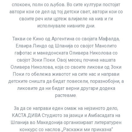
спокоен, полн со љубов. Во сите култури постојат
автори кои се дел од тој детски свет, автори кои со
своите реч или цртеж влијаеле на нив и ги
исполнувале нивните дни.
Такви се Кино од Аргентина со својата Мафалда,
Елвира Линдо од Шпанија со својот Манолито
гафотас и македонската Оливера Николова со
својот Зоки Поки. Овој месец почина нашата
Оливера Николова, која со своите ликови од Зоки
Поки го обележа животот на сите нас и направи
детските сништа да бидат повесели, поразнобојни, а
ликовите да ни бидат верни другари додека
растевме.
За да се направи еден омаж на нејзиното дело,
КАСТА ДИВА Студиото за јазици и Амбасадата на
Шпанија во Македонија организираат литературен
конкурс со наслов „Раскажи ми приказна“