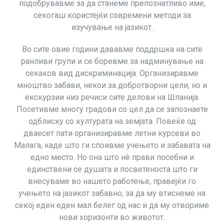
подобрувавме за да станеме препознатливо име,
секогаш користејќи современи методи за
изучување на јазикот.
Во сите овие години дававме поддршка на сите
ранливи групи и се боревме за надминување на
секаков вид дискриминација. Организиравме
мноштво забави, некои за добротворни цели, но и
екскурзии низ речиси сите делови на Шпанија.
Посетивме многу градови со цел да се запознаете
одблиску со културата на земјата. Повеќе од
дваесет пати организиравме летни курсеви во
Малага, каде што ги споивме учењето и забавата на
едно место. Но она што нѐ прави посебни и
единствени се душата и посветеноста што ги
внесуваме во нашето работење, правејќи го
учењето на јазикот забавно, за да му втиснеме на
секој еден еден мал белег од нас и да му отвориме
нови хоризонти во животот.