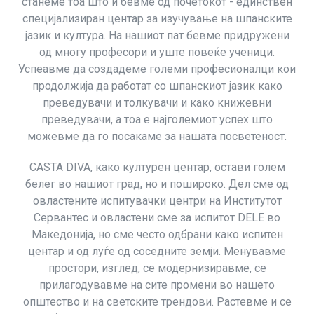
станеме тоа што и бевме од почетокот - единствен
специјализиран центар за изучување на шпанските
јазик и култура. На нашиот пат бевме придружени
од многу професори и уште повеќе ученици.
Успеавме да создадеме големи професионалци кои
продолжија да работат со шпанскиот јазик како
преведувачи и толкувачи и како книжевни
преведувачи, а тоа е најголемиот успех што
можевме да го посакаме за нашата посветеност.
CASTA DIVA, како културен центар, остави голем
белег во нашиот град, но и пошироко. Дел сме од
овластените испитувачки центри на Институтот
Сервантес и овластени сме за испитот DELE во
Македонија, но сме често одбрани како испитен
центар и од луѓе од соседните земји. Менувавме
простори, изглед, се модернизиравме, се
прилагодувавме на сите промени во нашето
општество и на светските трендови. Растевме и се