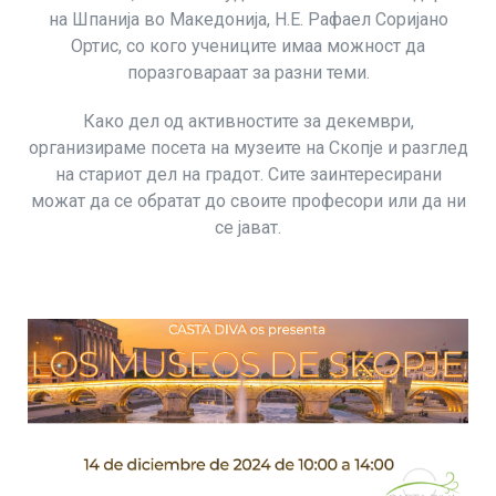
на Шпанија во Македонија, Н.Е. Рафаел Соријано
Ортис, со кого учениците имаа можност да
поразговараат за разни теми.
Како дел од активностите за декември,
организираме посета на музеите на Скопје и разглед
на стариот дел на градот. Сите заинтересирани
можат да се обратат до своите професори или да ни
се јават.